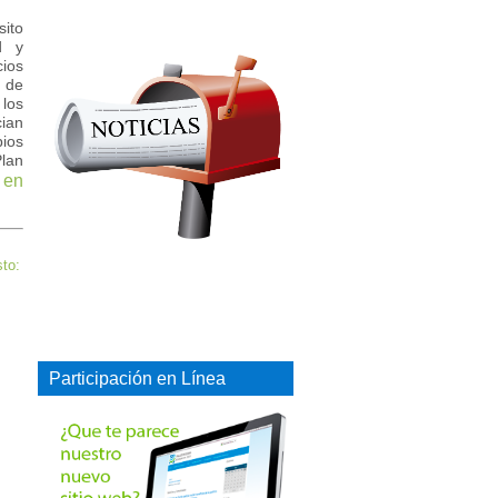
sito
d y
cios
a de
los
ian
ios
Plan
 en
sto:
Participación en Línea