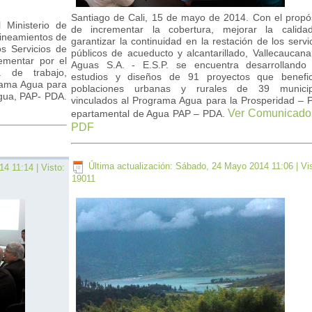
Santiago de Cali, 15 de mayo de 2014. Con el propó
Ministerio de
de incrementar la cobertura, mejorar la calida
 lineamientos de
garantizar la continuidad en la restación de los servi
os Servicios de
públicos de acueducto y alcantarillado, Vallecaucan
lementar por el
Aguas S.A. - E.S.P. se encuentra desarrollando 
a de trabajo,
estudios y diseños de 91 proyectos que benefic
grama Agua para
poblaciones urbanas y rurales de 39 municip
Agua, PAP- PDA.
vinculados al Programa Agua para la Prosperidad – 
Ver Comunicado
epartamental de Agua PAP – PDA.
PDF
Última actualización: Sábado, 24 Mayo 2014 11:06
| Vi
14 11:14
| Visto:
19011