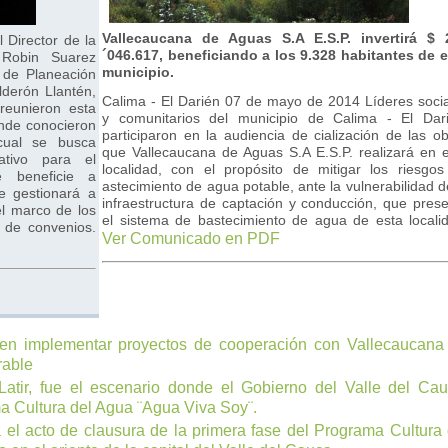
Vallecaucana de Aguas S.A E.S.P. invertirá $ 
 Director de la
´046.617, beneficiando a los 9.328 habitantes de 
, Robin Suarez
municipio.
 de Planeación
lderón Llantén,
Calima - El Darién 07 de mayo de 2014 Líderes soci
reunieron esta
y comunitarios del municipio de Calima - El Dari
nde conocieron
participaron en la audiencia de cialización de las o
cual se busca
que Vallecaucana de Aguas S.A E.S.P. realizará en 
ativo para el
localidad, con el propósito de mitigar los riesgo
e beneficie a
astecimiento de agua potable, ante la vulnerabilidad d
e gestionará a
infraestructura de captación y conducción, que pres
el marco de los
el sistema de bastecimiento de agua de esta locali
o de convenios.
Ver Comunicado en PDF
 en implementar proyectos de cooperación con Vallecaucana
rable
Latir, fue el escenario donde el Gobierno del Valle del Cau
ma Cultura del Agua ¨Agua Viva Soy¨.
 el acto de clausura de la primera fase del Programa Cultura 