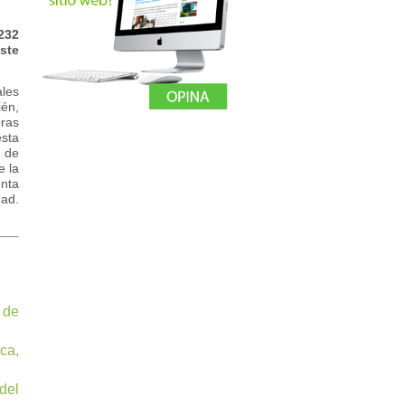
232
este
ales
én,
bras
esta
s de
e la
enta
dad.
 de
ca,
del