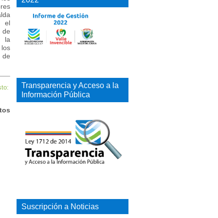
res
alda
 el
r de
 la
los
s de
Transparencia y Acceso a la
sto:
Información Pública
tos
Suscripción a Noticias