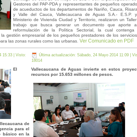
Gestores del PAP-PDA y representantes de pequeños operado
de acueductos de los departamentos de Nariño, Cauca, Risar
y Valle del Cauca, Vallecaucana de Aguas S.A.- E.S.P. y
Ministerio de Vivienda Ciudad y Territorio, realizaron un Talle
trabajo que busca generar un documento que aporte a
reformulación de la Política Sectorial, la cual contenga 
 la gestión empresarial de los pequeños prestadores de los servicio
Ver Comunicado en PDF
para las zonas rurales como las urbanas.
4 15:33
| Visto:
Última actualización: Sábado, 24 Mayo 2014 11:09
| Vi
18014
El
Vallecaucana de Aguas invierte en estos proyec
recursos por 15.653 millones de pesos.
allecaucana de
encia para el
 básico en la