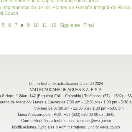
n el oriente de la capital del Valle del Cauca.
 implementación de los Planes de Gestión Integral de Resid
del Cauca
5
6
7
9
10
11
12
Siguiente
Final
8
Ultima fecha de actualización Julio 30 2024
VALLECAUCANA DE AGUAS S.A. E.S.P.
a 8 Norte # 24an -147 (Esquina) Cali – Colombia | Teléfonos: (57) + (602) + 6
orario de Atención: Lunes a Jueves de 7:30 am - 12:30 pm / 1:00 pm - 5:30 
Viernes de 07:00 am - 12:30 pm / 1:30 pm - 5:00 pm
Linea Anticorrupción PBX: +57 (602) 620 00 00 ext 3641
Correo Electrónico Institucional:
contacto@eva.gov.co
Notificaciones Judiciales o Administrativas
:
juridico@eva.gov.co