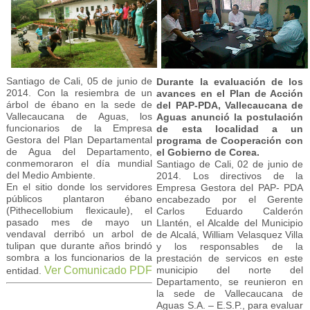
Santiago de Cali, 05 de junio de
Durante la evaluación de los
2014. Con la resiembra de un
avances en el Plan de Acción
árbol de ébano en la sede de
del PAP-PDA, Vallecaucana de
Vallecaucana de Aguas, los
Aguas anunció la postulación
funcionarios de la Empresa
de esta localidad a un
Gestora del Plan Departamental
programa de Cooperación con
de Agua del Departamento,
el Gobierno de Corea.
conmemoraron el día mundial
Santiago de Cali, 02 de junio de
del Medio Ambiente.
2014. Los directivos de la
En el sitio donde los servidores
Empresa Gestora del PAP- PDA
públicos plantaron ébano
encabezado por el Gerente
(Pithecellobium flexicaule), el
Carlos Eduardo Calderón
pasado mes de mayo un
Llantén, el Alcalde del Municipio
vendaval derribó un arbol de
de Alcalá, William Velasquez Villa
tulipan que durante años brindó
y los responsables de la
sombra a los funcionarios de la
prestación de servicos en este
municipio del norte del
Ver Comunicado PDF
entidad.
Departamento, se reunieron en
la sede de Vallecaucana de
Aguas S.A. – E.S.P., para evaluar