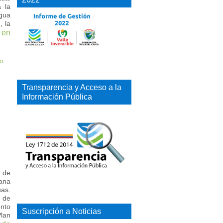
a la
Agua
, la
 en
o:
Transparencia y Acceso a la
Información Pública
o de
ana
uas.
o de
nto
Suscripción a Noticias
Plan