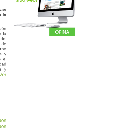
vas
 la
ción
n la
del
a de
rno
s y
e el
idad
e y
Ver
uos
uos