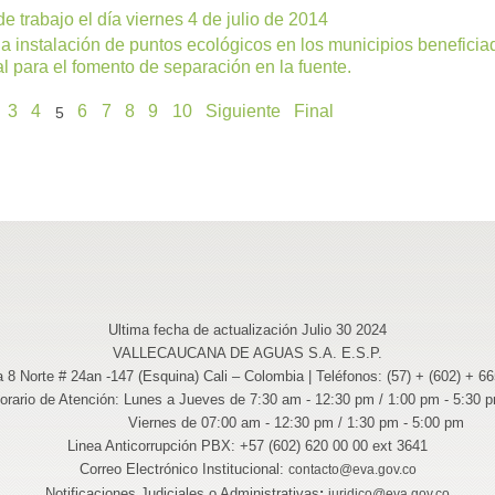
e trabajo el día viernes 4 de julio de 2014
 instalación de puntos ecológicos en los municipios beneficia
 para el fomento de separación en la fuente.
3
4
6
7
8
9
10
Siguiente
Final
5
Ultima fecha de actualización Julio 30 2024
VALLECAUCANA DE AGUAS S.A. E.S.P.
a 8 Norte # 24an -147 (Esquina) Cali – Colombia | Teléfonos: (57) + (602) + 6
orario de Atención: Lunes a Jueves de 7:30 am - 12:30 pm / 1:00 pm - 5:30 
Viernes de 07:00 am - 12:30 pm / 1:30 pm - 5:00 pm
Linea Anticorrupción PBX: +57 (602) 620 00 00 ext 3641
Correo Electrónico Institucional:
contacto@eva.gov.co
Notificaciones Judiciales o Administrativas
:
juridico@eva.gov.co