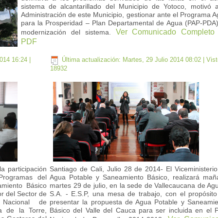
sistema de alcantarillado del Municipio de Yotoco, motivó 
Administración de este Municipio, gestionar ante el Programa 
para la Prosperidad – Plan Departamental de Agua (PAP-PDA)
Ver Comunicado Completo
modernización del sistema.
PDF
2014 16:24
|
Última actualización: Martes, 29 Julio 2014 08:02
| Vist
18932
a participación
Santiago de Cali, Julio 28 de 2014- El Viceministeri
 Programas del
Agua Potable y Saneamiento Básico, realizará mañ
amiento Básico
martes 29 de julio, en la sede de Vallecaucana de Ag
r del Sector de
S.A. - E.S.P, una mesa de trabajo, con el propósit
Nacional de
presentar la propuesta de Agua Potable y Saneamie
a de la Torre,
Básico del Valle del Cauca para ser incluida en el 