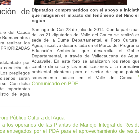
ución de
Diputados comprometidos con el apoyo a iniciati
que mitiguen el impacto del fenómeno del Niño en
región
Santiago de Cali 23 de julio de 2014. Con la participa
alle del Cauca
de los 21 diputados del Valle del Cauca se realizó e
de Buenaventura
sede de la Duma Departamental, el Foro Cultura 
ra realizar los
Agua, iniciativa desarrollada en el Marco del Program
 PRIORIZADAS
Educación Ambiental que desarrolla el Gobie
Departamental, a través de Vallecaucana de Agua
Acuavalle. En este foro se analizaron los retos qu
adelantado por
cambio climático y las modificaciones a la normativ
u condición de
ambiental plantean para el sector de agua potabl
 Los prepliegos
saneamiento básico en el Valle del Cauca.
diseños serán
urso. Con dicha
Comunicado en PDF
de importantes
nistro de agua
Foro Público Cultura del Agua
a los operarios de las Plantas de Manejo Integral de Resid
pos entregados por el PDA para el aprovechamiento de resid