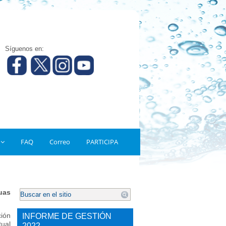
Síguenos en:
FAQ
Correo
PARTICIPA
.
uas
ión
INFORME DE GESTIÓN
tual
2022