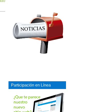
ado
Participación en Línea