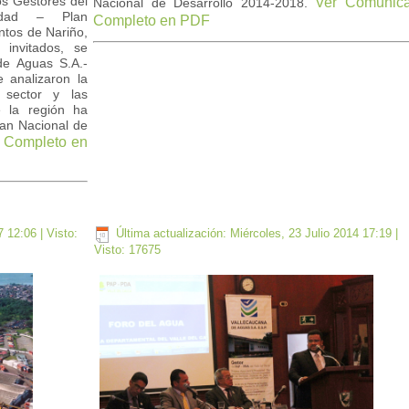
os Gestores del
Ver Comunic
Nacional de Desarrollo 2014-2018.
idad – Plan
Completo en PDF
tos de Nariño,
 invitados, se
de Aguas S.A.-
 analizaron la
 sector y las
ue la región ha
lan Nacional de
 Completo en
7 12:06
| Visto:
Última actualización: Miércoles, 23 Julio 2014 17:19
|
Visto: 17675