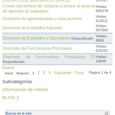
121827
DISTRITO DE BUENAVENTURA (2)
Correo electrónico de contacto o enlace al sistema
Visitas:
606378
de atención al ciudadano
Visitas:
Directorio de agremiaciones y asociaciones
613011
Visitas:
Directorio de Entidades Adjuntas
597065
Visitas:
Directorio de Entidades y Secretarías
Despublicado
5806
Visitas:
Directorio de Funcionarios Principales
625551
Directorio de Funcionarios Principales (2)
Visitas:
18848
Despublicado
Nuevo
Página 1 de 4
2
3
4
Siguiente
Final
Inicio
Anterior
1
Subcategorías
Información de Interés
BLOG 2
.