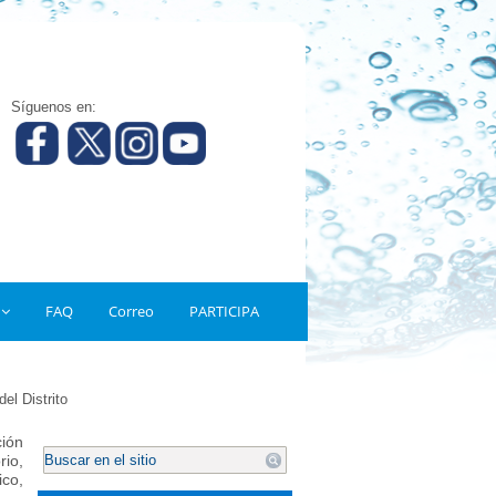
Síguenos en:
FAQ
Correo
PARTICIPA
el Distrito
ción
.
rio,
ico,