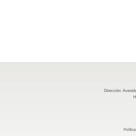
Dirección: Avenid
H
Polític